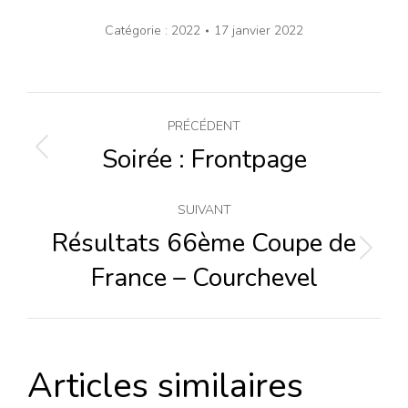
Catégorie :
2022
17 janvier 2022
Navigation
PRÉCÉDENT
article
Soirée : Frontpage
Article
précédent
:
SUIVANT
Résultats 66ème Coupe de
Article
France – Courchevel
suivant
:
Articles similaires