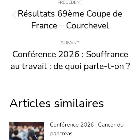
Navigation
PRÉCÉDENT
article
Résultats 69ème Coupe de
Article
France – Courchevel
précédent
:
SUIVANT
Conférence 2026 : Souffrance
Article
au travail : de quoi parle-t-on ?
suivant
:
Articles similaires
Conférence 2026 : Cancer du
pancréas