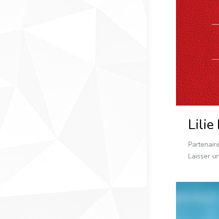
Lilie
Partenair
Laisser u