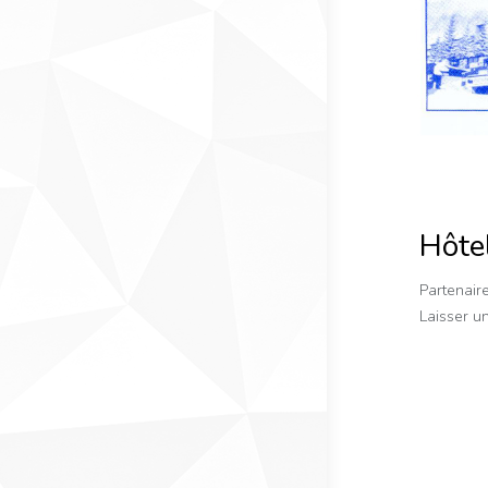
Hôte
Partenair
Laisser u