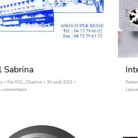
l Sabrina
Int
es
Par
R2C_Charline
30 août 2021
Parten
n commentaire
Laiss