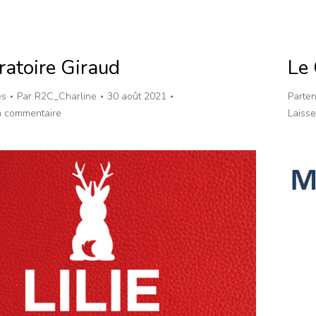
ratoire Giraud
Le 
es
Par
R2C_Charline
30 août 2021
Parten
n commentaire
Laiss