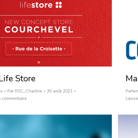
 Life Store
Mai
es
Par
R2C_Charline
30 août 2021
Parten
n commentaire
Laiss