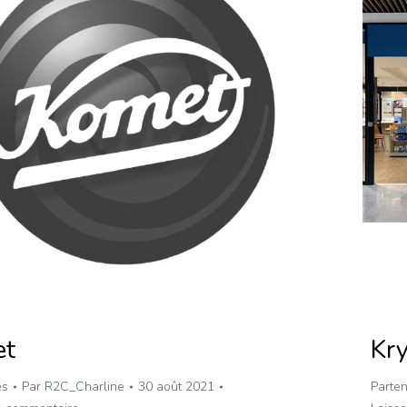
et
Kr
es
Par
R2C_Charline
30 août 2021
Parten