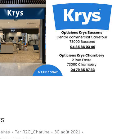
ys
aires
Par
R2C_Charline
30 août 2021