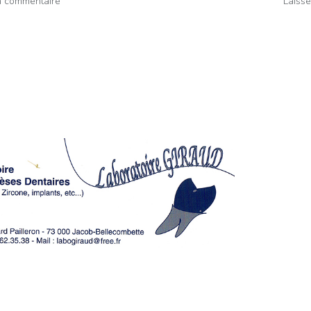
n commentaire
Laiss