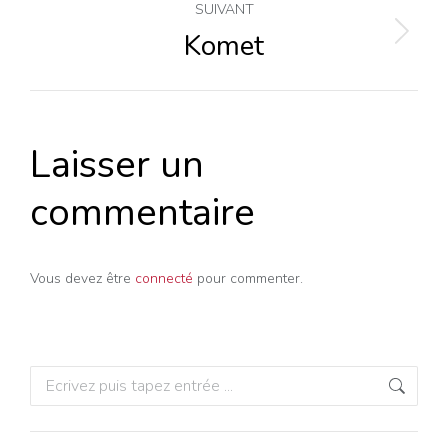
commentaire
SUIVANT
Komet
Projets
similaires
Laisser un
commentaire
Vous devez être
connecté
pour commenter.
Recherche
: