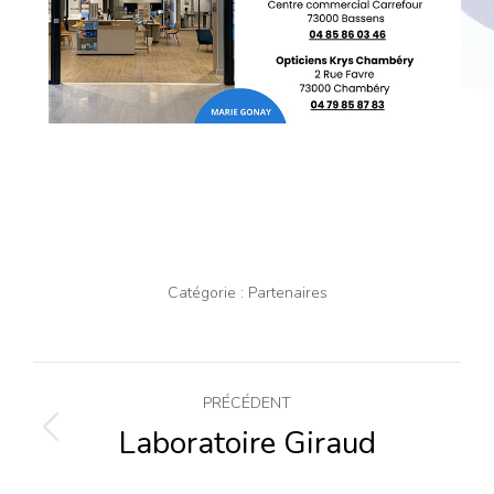
Catégorie :
Partenaires
Navigation
PRÉCÉDENT
de
Laboratoire Giraud
Onglet
précédent