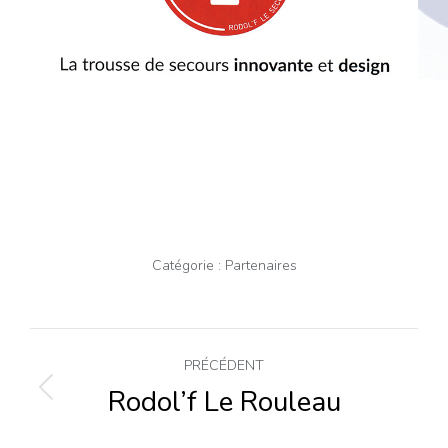
Catégorie :
Partenaires
Navigation
PRÉCÉDENT
de
Rodol’f Le Rouleau
Onglet
précédent