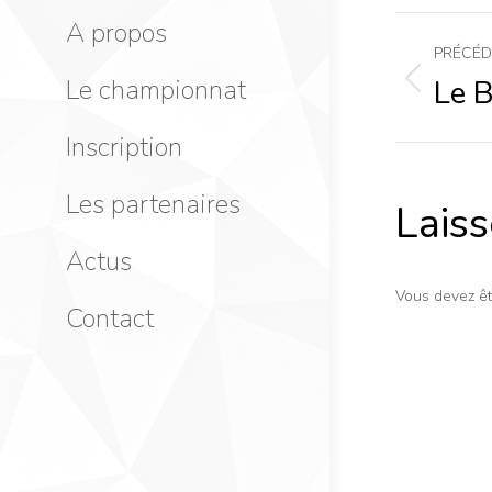
Nav
A propos
PRÉCÉ
de
Le championnat
Le B
Ongle
précé
Inscription
co
Les partenaires
Lais
Actus
Vous devez ê
Contact