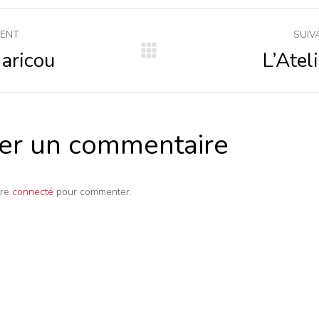
igation
DENT
SUIV
aricou
L’Atel
t
Projets
dent
similaires
mmentaire
ser un commentaire
tre
connecté
pour commenter.