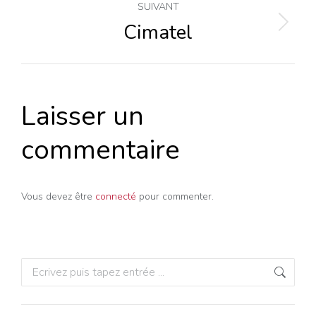
commentaire
SUIVANT
Cimatel
Projets
similaires
Laisser un
commentaire
Vous devez être
connecté
pour commenter.
Recherche
: