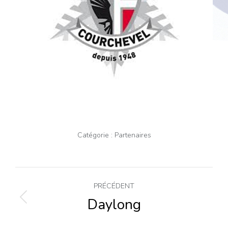
Catégorie :
Partenaires
Navigation
PRÉCÉDENT
de
Daylong
Onglet
précédent