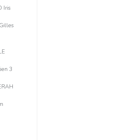
Iris
illes
LE
ien 3
ZERAH
om