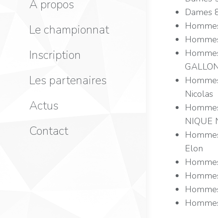
A propos
Dames 8
Hommes 
Le championnat
Hommes 
Hommes 
Inscription
GALLONE
Les partenaires
Hommes 
Nicolas
Actus
Hommes 
NIQUE 
Contact
Hommes 
Elon
Hommes
Hommes
Hommes 
Hommes 