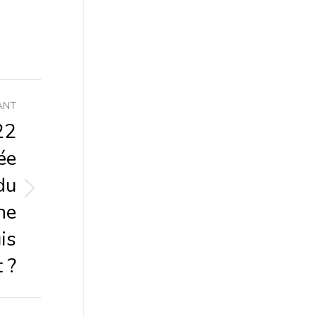
ANT
22
ée
du
ne
is
t ?