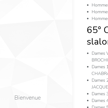
Hommes
Hommes 
Hommes 
65° C
slal
Dames V
BROCHI
Dames 1
CHABRA
Dames 2
JACQUET
Dames 3
Bienvenue
Dames 4
Dames 5