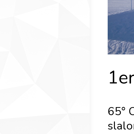
1er
65° C
slal