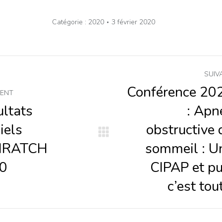
Catégorie :
2020
3 février 2020
igation
SUIV
icle
Conférence 20
DENT
ltats
: Apn
ciels
obstructive 
Article
HRATCH
sommeil : U
dent
suivant
0
CIPAP et pu
:
c’est tou